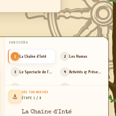
La Chaîne d'Inté
Les Humas
1
2
Le Spectacle de l'Inté
Activités & Présentations
3
4
Le WEI
Le Plouc
5
6
DÈS TON ARRIVÉE
⚓
ÉTAPE 1 / 8
Le Rallye
La Saint-Parrain
7
8
La Chaîne d'Inté